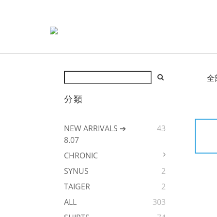
全
分類
NEW ARRIVALS ➔
43
8.07
CHRONIC
SYNUS
2
TAIGER
2
ALL
303