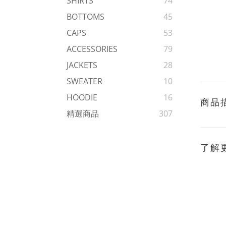
SHIRTS
74
BOTTOMS
45
CAPS
53
ACCESSORIES
79
JACKETS
28
SWEATER
10
HOODIE
16
商品
精選商品
307
了解