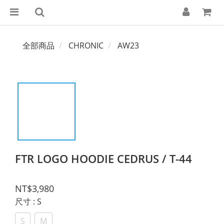
全部商品
CHRONIC
AW23
FTR LOGO HOODIE CEDRUS / T-44
NT$3,980
尺寸
: S
S
M