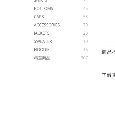
SHIRTS
74
BOTTOMS
45
CAPS
53
ACCESSORIES
79
JACKETS
28
SWEATER
10
HOODIE
16
商品
精選商品
307
了解