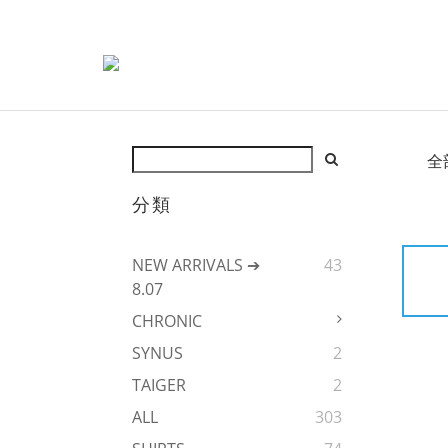
全
分類
NEW ARRIVALS ➔
43
8.07
CHRONIC
SYNUS
2
TAIGER
2
ALL
303