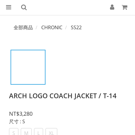
全部商品
CHRONIC
SS22
ARCH LOGO COACH JACKET / T-14
NT$3,280
尺寸
: S
S
M
L
XL