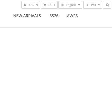
LOG IN
CART
English
$ TWD
NEW ARRIVALS
SS26
AW25